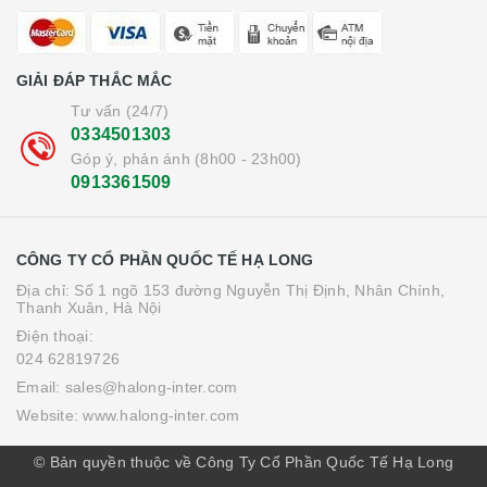
GIẢI ĐÁP THẮC MẮC
Tư vấn (24/7)
0334501303
Góp ý, phản ánh (8h00 - 23h00)
0913361509
CÔNG TY CỔ PHẦN QUỐC TẾ HẠ LONG
Địa chỉ: Số 1 ngõ 153 đường Nguyễn Thị Định, Nhân Chính,
Thanh Xuân, Hà Nội
Điện thoại:
024 62819726
Email: sales@halong-inter.com
Website: www.halong-inter.com
© Bản quyền thuộc về Công Ty Cổ Phần Quốc Tế Hạ Long